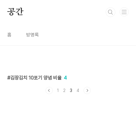
본문 바로가기
공간
홈
방명록
김장김치 10포기 양념 비율
4
1
2
3
4