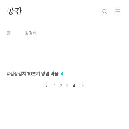
본문 바로가기
공간
홈
방명록
김장김치 10포기 양념 비율
4
1
2
3
4