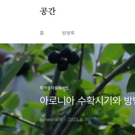
본문 바로가기
공간
홈
방명록
특약용작물재배법
아로니아 수확시기와 방
by heotai19
2023. 8. 11.