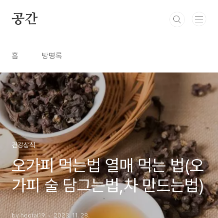
본문 바로가기
공간
홈
방명록
건강상식
오가피 먹는법 열매 먹는 법(오
가피 술 담그는법,차 만드는법)
by heotai19
2023. 11. 28.