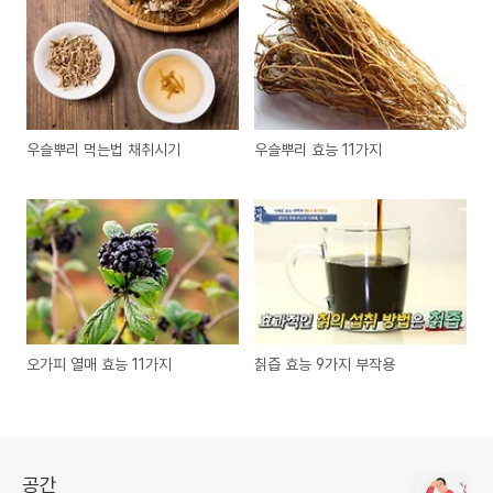
우슬뿌리 먹는법 채취시기
우슬뿌리 효능 11가지
오가피 열매 효능 11가지
칡즙 효능 9가지 부작용
공간