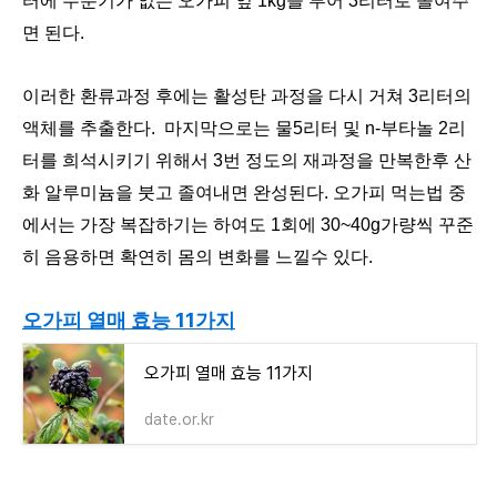
터에 수분기가 없는 오가피 잎 1kg을 부어 3리터로 졸여주
면 된다.
이러한 환류과정 후에는 활성탄 과정을 다시 거쳐 3리터의
액체를 추출한다. 마지막으로는 물5리터 및 n-부타놀 2리
터를 희석시키기 위해서 3번 정도의 재과정을 만복한후 산
화 알루미늄을 붓고 졸여내면 완성된다. 오가피 먹는법 중
에서는 가장 복잡하기는 하여도 1회에 30~40g가량씩 꾸준
히 음용하면 확연히 몸의 변화를 느낄수 있다.
오가피 열매 효능 11가지
오가피 열매 효능 11가지
date.or.kr