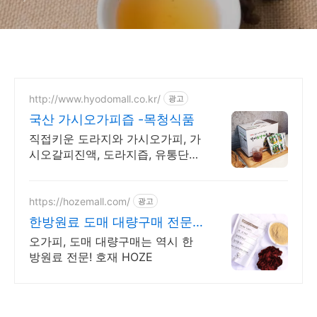
http://www.hyodomall.co.kr/
광고
국산 가시오가피즙 -목청식품
직접키운 도라지와 가시오가피, 가
시오갈피진액, 도라지즙, 유통단계
없이판매.
https://hozemall.com/
광고
한방원료 도매 대량구매 전문
대량으로만 구매 가능
오가피, 도매 대량구매는 역시 한
방원료 전문! 호재 HOZE