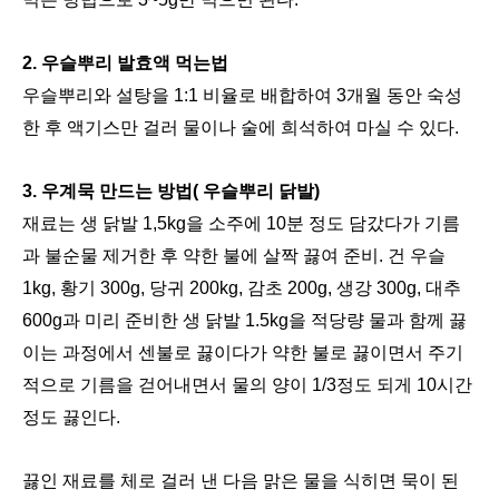
2.
우슬뿌리
발효액 먹는법
우슬뿌리와 설탕을 1:1 비율로 배합하여 3개월 동안 숙성
한 후 액기스만 걸러 물이나 술에 희석하여 마실 수 있다.
3. 우계묵 만드는 방법(
우슬뿌리 닭발)
재료는 생 닭발 1,5kg을 소주에 10분 정도 담갔다가 기름
과 불순물 제거한 후 약한 불에 살짝 끓여 준비. 건 우슬
1kg, 황기 300g, 당귀 200kg, 감초 200g, 생강 300g, 대추
600g과 미리 준비한 생 닭발 1.5kg을 적당량 물과 함께 끓
이는 과정에서 센불로 끓이다가 약한 불로 끓이면서 주기
적으로 기름을 걷어내면서 물의 양이 1/3정도 되게 10시간
정도 끓인다.
끓인 재료를 체로 걸러 낸 다음 맑은 물을 식히면 묵이 된