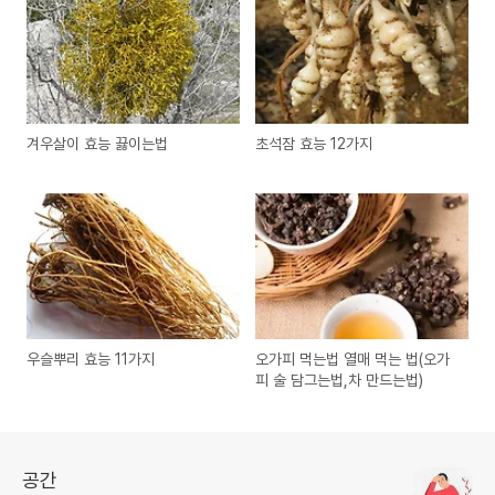
겨우살이 효능 끓이는법
초석잠 효능 12가지
우슬뿌리 효능 11가지
오가피 먹는법 열매 먹는 법(오가
피 술 담그는법,차 만드는법)
공간