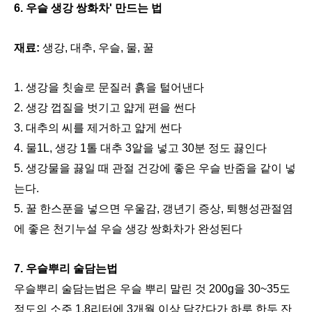
6. 우슬 생강 쌍화차' 만드는 법
재료:
생강, 대추, 우슬, 물, 꿀
1. 생강을 칫솔로 문질러 흙을 털어낸다
2. 생강 껍질을 벗기고 얇게 편을 썬다
3. 대추의 씨를 제거하고 얇게 썬다
4. 물1L, 생강 1톨 대추 3알을 넣고 30분 정도 끓인다
5. 생강물을 끓일 때 관절 건강에 좋은 우슬 반줌을 같이 넣
는다.
5. 꿀 한스푼을 넣으면 우울감, 갱년기 증상, 퇴행성관절염
에 좋은 천기누설 우슬 생강 쌍화차가 완성된다
7. 우슬뿌리 술담는법
우슬뿌리 술담는법은
우슬 뿌리 말린 것 200g을 30~35도
정도의 소주 1.8리터에 3개월 이상 담갔다가 하루 한두 잔