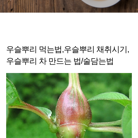
우슬뿌리 먹는법,우슬뿌리 채취시기,
우슬뿌리 차 만드는 법/술담는법