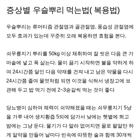
증상별
우슬뿌리 먹는법(
복용법)
우슬뿌리는
류머티즘 관절염과 골관절염, 풍습성 관절염에
모두 효과가 있는데 꾸준히 오래 복용하면 효험을 본다.
쇠무릎지기 뿌리를 50kg 이상 채취하여 잘 씻은 다음 큰 가
마솥에 넣고 푹 삶는다. 물이 끓기 시작하면 불을 약하게 하
여 24시간쯤 달인 다음 약재를 건져 내고 남은 약물을 다시
24시간쯤 졸여 물엿처럼 되면 이것을 식혀서 냉장고에 보
관해 두고 밥 먹기 전에 2~3숟갈씩 먹는 것이 좋다
당뇨병이 심하여 체력이 쇠약해졌을 때는 쇠무릎지기 5냥
을 가루 내어 생지황즙 5되에 담가서 낮에는 햇볕에 쬐고
밤에는 그냥 둔다. 물기가 다 말라 없어지면 꿀로 팥알만 하
게 알약을 만들어 날마다 빈속에 따뜻한 술과 함께 30개씩