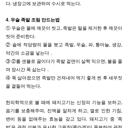
다. 냉장고에 보관하여 수시로 먹는다.
4. 우슬 족발 조림 만드는법
① 우슬은 물에 깨끗이 씻고, 족발은 털을 제거한 후 깨끗이
씻어 준비한다.
② 솥에 적당량의 물을 붓고 족발, 우슬, 파, 통마늘, 생강,
약간의 소금을 넣는다．
③ ②를 센불로 끓이다가 족발 겉면이 살짝 익으면, 불을 줄
여 장시간 푹 삶는다．
④ 푹 삶아졌으면 족발만 건져내어 먹기 좋게 썬 후 새우젓
을 곁들어 먹는다.
한의학적으로 볼 때에 돼지고기는 신장의 기능을 보하고,
음기를 보충해주며, 진액을 알차게 하고, 열로 인한 기침,
변비 등을 없애주는 효능을 갖고 있다. 돼지고기 중 '족
발'은 관절 성분과 유사한 교원질(콜라겐)이 풍부하여 관절