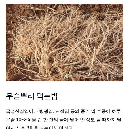
우슬뿌리 먹는법
급성신장염이나 방광염, 관절염 등의 종기 및 부종에 하루
우슬 10~20g을 컵 한 잔의 물에 넣어 반 정도 될 때까지 달
여서 식후 3회로 나누어서 마신다.