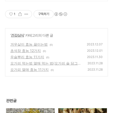
1
구독하기
'
건강상식
' 카테고리의 다른 글
겨우살이 효능 끓이는법
2023.12.07
(0)
초석잠 효능 12가지
2023.12.01
(0)
우슬뿌리 효능 11가지
2023.11.30
(0)
오가피 먹는법 열매 먹는 법(오가피 술 담그는
2023.11.28
법,차 만드는법)
오가피 열매 효능 11가지
(0)
2023.11.28
(0)
관련글