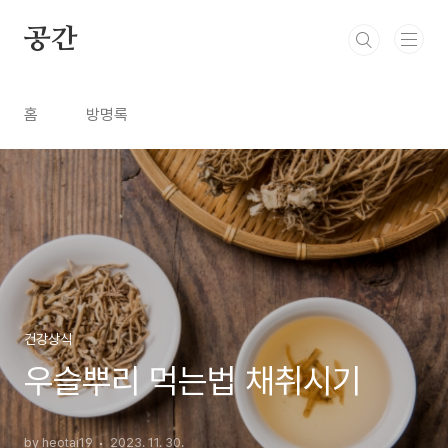
본문 바로가기
공간
홈
방명록
건강상식
우슬뿌리 먹는법 채취시기
by heotai19
2023. 11. 30.