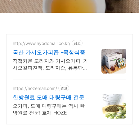
http://www.hyodomall.co.kr/
광고
국산 가시오가피즙 -목청식품
직접키운 도라지와 가시오가피, 가
시오갈피진액, 도라지즙, 유통단계
없이판매.
https://hozemall.com/
광고
한방원료 도매 대량구매 전문
대량으로만 구매 가능
오가피, 도매 대량구매는 역시 한
방원료 전문! 호재 HOZE