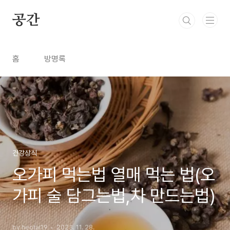
본문 바로가기
공간
홈
방명록
건강상식
오가피 먹는법 열매 먹는 법(오
가피 술 담그는법,차 만드는법)
by heotai19
2023. 11. 28.