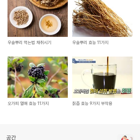
우슬뿌리 먹는법 채취시기
우슬뿌리 효능 11가지
오가피 열매 효능 11가지
칡즙 효능 9가지 부작용
공간