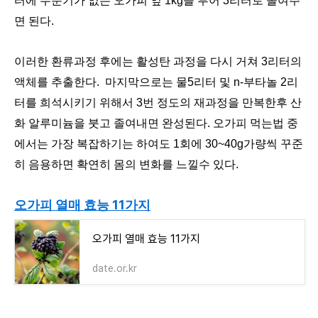
터에 수분기가 없는 오가피 잎 1kg을 부어 3리터로 졸여주
면 된다.
이러한 환류과정 후에는 활성탄 과정을 다시 거쳐 3리터의
액체를 추출한다. 마지막으로는 물5리터 및 n-부타놀 2리
터를 희석시키기 위해서 3번 정도의 재과정을 만복한후 산
화 알루미늄을 붓고 졸여내면 완성된다. 오가피 먹는법 중
에서는 가장 복잡하기는 하여도 1회에 30~40g가량씩 꾸준
히 음용하면 확연히 몸의 변화를 느낄수 있다.
오가피 열매 효능 11가지
오가피 열매 효능 11가지
date.or.kr